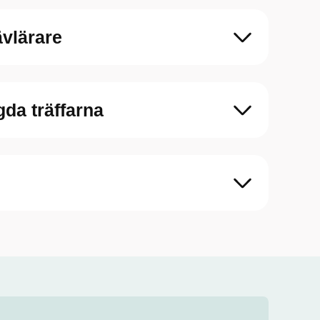
ävlärare
gda träffarna