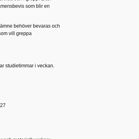
amensbevis som blir en
ta ämne behöver bevaras och
som vill greppa
mar studietimmar i veckan.
-27