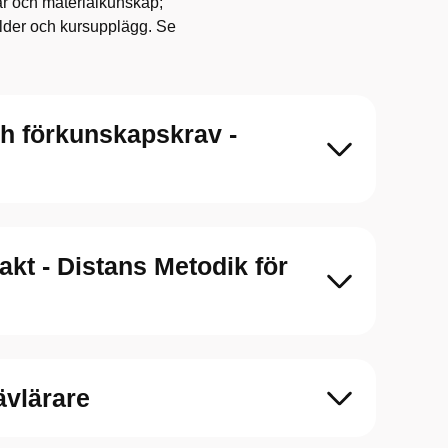
gar och materialkunskap;
lder och kursupplägg. Se
h förkunskapskrav -
akt - Distans Metodik för
ävlärare