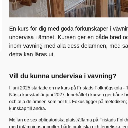
En kurs för dig med goda förkunskaper i vävni
undervisa i ämnet. Kursen ger en både bred 
inom vävning med alla dess delämnen, med sär
detta kan läras ut.
Vill du kunna undervisa i vävning?
I juni 2025 startade en ny kurs på Fristads Folkhögskola - 
Nästa kursstart är juni 2027. Innehållet i kursen ger både
och alla delämnen som hör till. Fokus ligger på metodiken
kunskap till andra.
Mellan de sex obligatoriska platsträffarna på Fristads Folk
med inlämningsuppgifter, både praktiska och teoretiska, ens