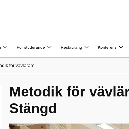
n
För studerande
Restaurang
Konferens
dik för vävlärare
Metodik för vävlä
Stängd