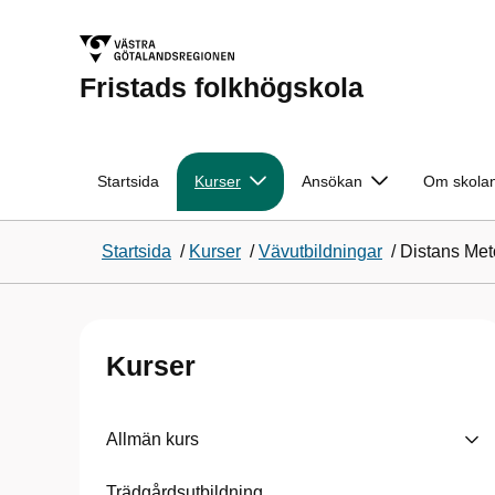
Fristads folkhögskola
Startsida
Kurser
Ansökan
Om skola
Startsida
/
Kurser
/
Vävutbildningar
/
Distans Meto
Kurser
Allmän kurs
Trädgårdsutbildning