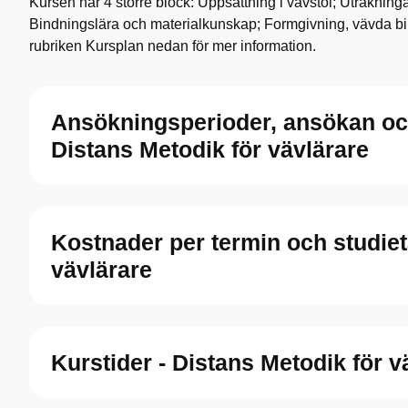
Kursen har 4 större block: Uppsättning i vävstol; Uträknin
Bindningslära och materialkunskap; Formgivning, vävda bi
rubriken Kursplan nedan för mer information.
Ansökningsperioder, ansökan oc
Distans Metodik för vävlärare
Kostnader per termin och studiet
vävlärare
Kurstider - Distans Metodik för v