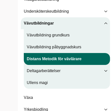
Undersköterskeutbildning
Vävutbildningar
Vävutbildning grundkurs
Vävutbildning påbyggnadskurs
Distans Metodik för vävlärare
Deltagarberättelser
Ullens magi
Växa
Yrkesbiodling