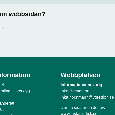
a om webbsidan?
nformation
Webbplatsen
el
Informationsansvarig:
ling till verktyg
Inka Horstmann
inka.horstmann@vgregion.se
anderätt
Denna sida är en del av:
365
www.fristads.fhsk.se