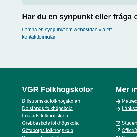
Har du en synpunkt eller fråg
Lämna en synpunkt om webbsidan via ett
kontaktformulär
VGR Folkhögskolor
Mer i
Billströmska folkhögskolan
Matsed
Dalslands folkhögskola
Länksam
Fristads folkhögskola
Grebbestads folkhögskola
Studer
Göteborgs folkhögskola
Office