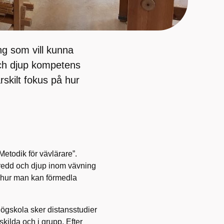
ng som vill kunna
och djup kompetens
skilt fokus på hur
”Metodik för vävlärare”.
 bredd och djup inom vävning
; hur man kan förmedla
högskola sker distansstudier
kilda och i grupp. Efter