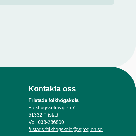
Kontakta oss
Fristads folkhögskola
Folkhögskolevägen 7
51332 Fristad
Vxl: 033-236800
fristads.folkhogskola@vgregion.se