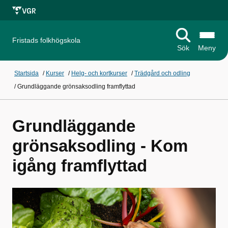
Fristads folkhögskola
Sök
Meny
Startsida
/
Kurser
/
Helg- och kortkurser
/
Trädgård och odling
/
Grundläggande grönsaksodling framflyttad
Grundläggande
grönsaksodling - Kom
igång framflyttad