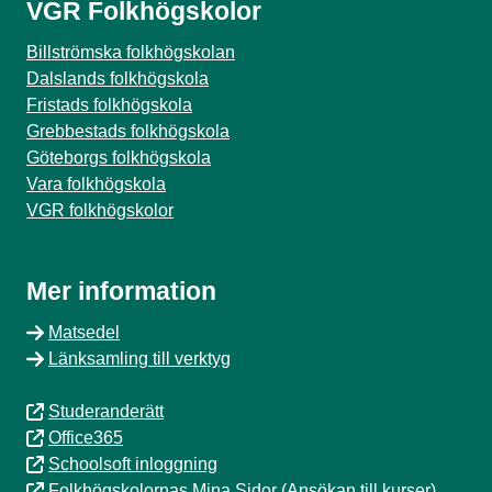
VGR Folkhögskolor
Billströmska folkhögskolan
Dalslands folkhögskola
Fristads folkhögskola
Grebbestads folkhögskola
Göteborgs folkhögskola
Vara folkhögskola
VGR folkhögskolor
Mer information
Matsedel
Länksamling till verktyg
Studeranderätt
Office365
Schoolsoft inloggning
Folkhögskolornas Mina Sidor (Ansökan till kurser)