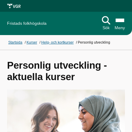
Fristads folkhögskola
Sök
Meny
Startsida
/
Kurser
/
Helg- och kortkurser
/
Personlig utveckling
Personlig utveckling -
aktuella kurser