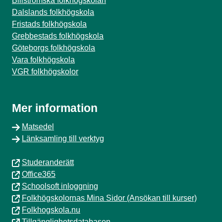
Billströmska folkhögskolan
Dalslands folkhögskola
Fristads folkhögskola
Grebbestads folkhögskola
Göteborgs folkhögskola
Vara folkhögskola
VGR folkhögskolor
Mer information
Matsedel
Länksamling till verktyg
Studeranderätt
Office365
Schoolsoft inloggning
Folkhögskolornas Mina Sidor (Ansökan till kurser)
Folkhogskola.nu
Tillgänglighetsdatabasen