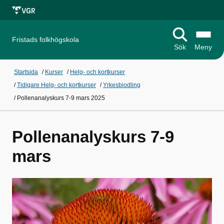
Fristads folkhögskola
Sök
Meny
Startsida
/
Kurser
/
Helg- och kortkurser
/
Tidigare Helg- och kortkurser
/
Yrkesbiodling
/
Pollenanalyskurs 7-9 mars 2025
Pollenanalyskurs 7-9
mars