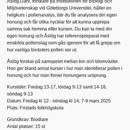
Åslög Dahl, forskare på Institutionen för Biologi och
Miljövetenskap vid Göteborgs Universitet, håller en
helgkurs i pollenanalys, där du får analysera din egen
honung och får olika nycklar för att kunna upprepa
samma sak hemma efter kursen.
Du kan ta med din
egen honung och Åslög har referenspreparat med
enskilda pollenslag som gås igenom för att få grepp om
hur vanliga biväxters pollen ser ut.
Åslög forskar på samspelet mellan bin och blomväxter.
Hon ger bland annat kurser i hur man identifierar pollen i
honung och hur man finner honungens ursprung.
Kurstider: Fredag 13-17, lördag 9-13 samt 14-18,
söndag 9-13
Datum: Fredag kl 12 - söndag kl 14, 7-9 mars 2025
Plats: Fristads folkhögskola
Grundkrav: Biodlare
Antal platser: 15 st